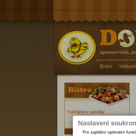
Bistro
Velkoo
Vybíráme z nabídky
Nastavení soukro
... ,- Kč
Pro zajištění optimální fu