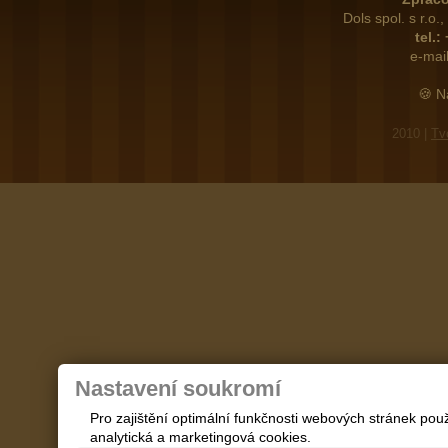
Dols spol. s r.o
tel.:
e-mail
🍪 N
2010 |
Tv
Nastavení soukromí
Pro zajištění optimální funkčnosti webových stránek p
analytická a marketingová cookies.