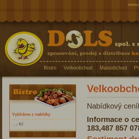
www.d
Bistro
Velkoobchod
Maloobchod
Pr
Velkoobch
Nabídkový cení
Vybíráme z nabídky
Informace o c
... ,- Kč
183,487 857 07