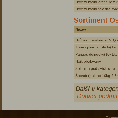
Hovězí zadní ořech bez k
Hovězí zadní falešná svíč
Sortiment Os
Název
Drůbeží hamburger VB,ka
Kuřecí plněná roláda(1kg)
Pangas dolnooký(10×1kg
Hejk obalovaný
Zelenina pod svíčkovou
Špenát,(baleno 10kg-2,5
Další v kategor
Dodací podmí
Zpraco