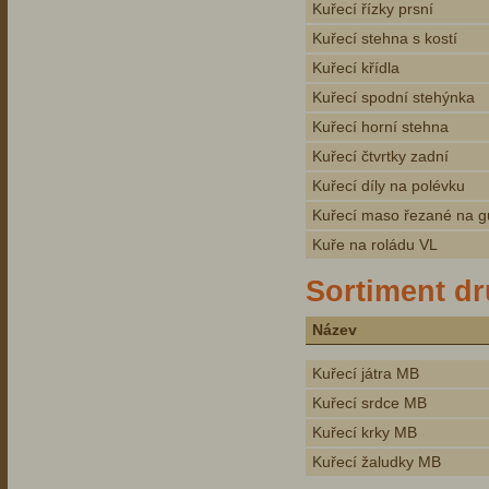
Kuřecí řízky prsní
Kuřecí stehna s kostí
Kuřecí křídla
Kuřecí spodní stehýnka
Kuřecí horní stehna
Kuřecí čtvrtky zadní
Kuřecí díly na polévku
Kuřecí maso řezané na g
Kuře na roládu VL
Sortiment dr
Název
Kuřecí játra MB
Kuřecí srdce MB
Kuřecí krky MB
Kuřecí žaludky MB