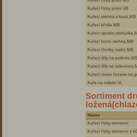
Kuřecí řízky prsní MB
Kuřecí řízky prsní VB
Kuřecí stehna s kostí,MB
Kuřecí křídla MB
Kuřecí spodní stehýnka,
Kuřecí horní stehna,MB
Kuřecí čtvrtky zadní,MB
Kuřecí díly na polévku,M
Kuřecí díly se zeleninou
Kuřecí maso řezané na g
Kuře na roládu VL
Sortiment d
ložená(chlaz
Název
Kuřecí řízky stehenní
Kuřecí řízky stehenní s k