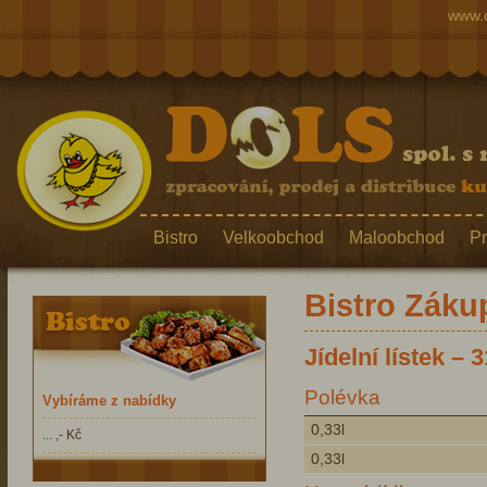
www.d
Bistro
Velkoobchod
Maloobchod
Pr
Bistro Záku
Jídelní lístek – 
Polévka
Vybíráme z nabídky
0,33l
... ,- Kč
0,33l