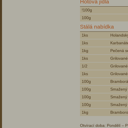
Hotová jídla
!100g
100g
Stálá nabídka
1ks
Holandský
1ks
Karbanát
1kg
Pečená s
1ks
Grilované
1/2
Grilované
1ks
Grilované
100g
Brambor
100g
Smažený 
100g
Smažený k
100g
Smažený k
1kg
Bramboro
Otvírací doba: Pondělí – P