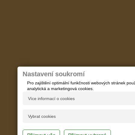
Nastavení soukromí
Pro zajištění optimální funkčnosti webových stránek p
analytická a marketingová cookies.
Více informací o cookies
Co jsou cookies
Vybrat cookies
Cookies jsou malé textové soubory používané webovým
prohlížeči a vznikají na straně serveru při návštěvě w
Ano
Technická cookies