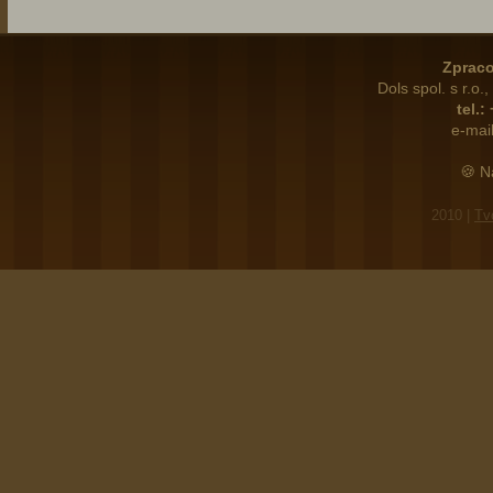
Zpraco
Dols spol. s r.o
tel.:
e-mail
🍪 N
2010 |
Tv