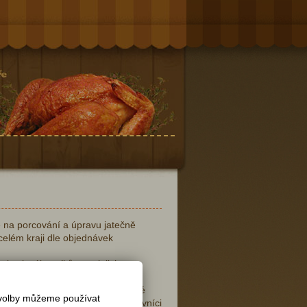
e na porcování a úpravu jatečně
elém kraji dle objednávek
viny k zákazníkům na jejich
ž zakoupit v naší nově postavené
íst a samozřejmostí je i zabalené
 volby můžeme používat
 Na Vaši návštěvu se těší pracovníci