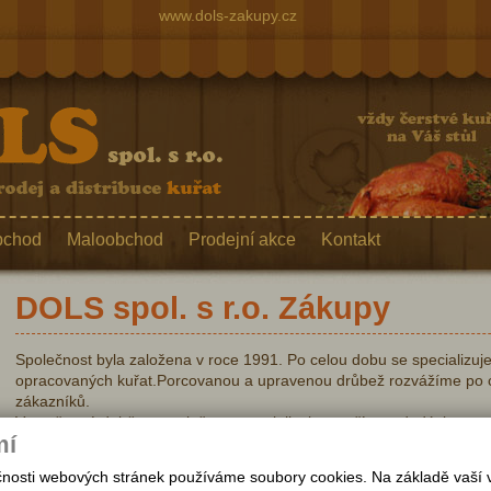
www.dols-zakupy.cz
bchod
Maloobchod
Prodejní akce
Kontakt
DOLS
spol. s r.o. Zákupy
Společnost byla založena v roce 1991. Po celou dobu se specializuj
opracovaných kuřat.Porcovanou a upravenou drůbež rozvážíme po c
zákazníků.
V současné době se společnost specializuje na přímou dodávku suro
mí
pracoviště po celé České Lípě.Naše jednotlivé produkty je možné té
podnikové prodejně v Zákupech. Zde je možné se i dobře a levně naj
nkčnosti webových stránek používáme soubory cookies. Na základě vaší
jídlo domů.Otevřeno máme denně pondělí až pátek 8,00 – 14.30 hod.