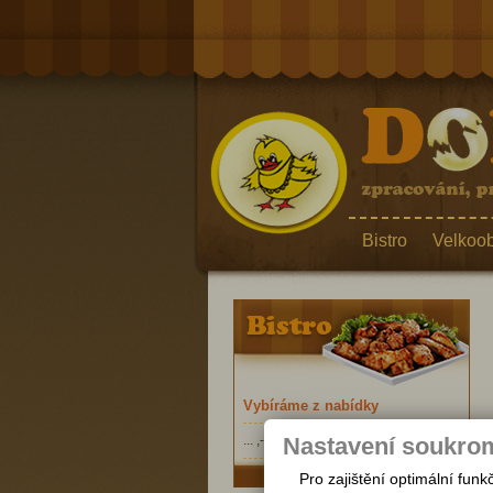
Bistro
Velkoo
Vybíráme z nabídky
Nastavení soukro
... ,- Kč
Pro zajištění optimální fu